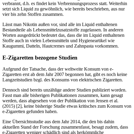
verbrannt, d.h. es findet kein Verbrennungsprozess statt. Weiterhin
setzt sich Liquid zu gewöhnlich, wie bereits beschrieben, aus nur
vier bis zehn Stoffen zusammen.
Lässt man Nikotin außen vor, sind alle im Liquid enthaltenen
Bestandteile als Lebensmittelzusatzstoffe zugelassen. In anderen
Worten ausgedrückt bedeutet das, dass die im Liquid enthaltenen
Stoffe auch in vielen Lebensmitteln und Hygieneartikel wie
Kaugummi, Datteln, Hautcremes und Zahnpasta vorkommen.
E-Zigaretten bezogene Studien
Aufgrund der Tatsache, dass der weltweite Konsum von e-
Zigaretten erst ab dem Jahr 2007 begonnen hat, gibt es noch keine
Langzeitstudien bzgl. des Konsums von elektrischen Zigaretten.
Dennoch sind bereits unzählige andere Studien publiziert worden.
Fasst man alle bisherigen Publikationen zusammen, kann gesagt
werden, dass abgesehen von der Publikation von Jensen et al.
(2015) [2], keine bisherige Studie etwas kritisches zum Konsum von
e-Zigaretten gefunden haben.
Eine Übersichtsstudie aus dem Jahr 2014, die den bis dahin
aktuellen Stand der Forschung zusammenfasst, besagt zudem, dass
e-Zigaretten weniger schädlich sind als herkömmliche