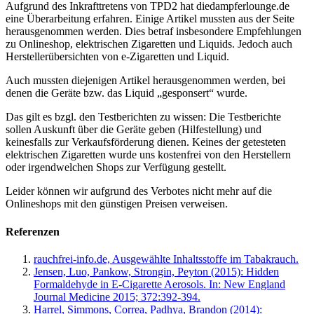
Aufgrund des Inkrafttretens von TPD2 hat diedampferlounge.de
eine Überarbeitung erfahren. Einige Artikel mussten aus der Seite
herausgenommen werden. Dies betraf insbesondere Empfehlungen
zu Onlineshop, elektrischen Zigaretten und Liquids. Jedoch auch
Herstellerübersichten von e-Zigaretten und Liquid.
Auch mussten diejenigen Artikel herausgenommen werden, bei
denen die Geräte bzw. das Liquid „gesponsert“ wurde.
Das gilt es bzgl. den Testberichten zu wissen: Die Testberichte
sollen Auskunft über die Geräte geben (Hilfestellung) und
keinesfalls zur Verkaufsförderung dienen. Keines der getesteten
elektrischen Zigaretten wurde uns kostenfrei von den Herstellern
oder irgendwelchen Shops zur Verfügung gestellt.
Leider können wir aufgrund des Verbotes nicht mehr auf die
Onlineshops mit den günstigen Preisen verweisen.
Referenzen
rauchfrei-info.de, Ausgewählte Inhaltsstoffe im Tabakrauch.
Jensen, Luo, Pankow, Strongin, Peyton (2015): Hidden
Formaldehyde in E-Cigarette Aerosols. In: New England
Journal Medicine 2015; 372:392-394.
Harrel, Simmons, Correa, Padhya, Brandon (2014):