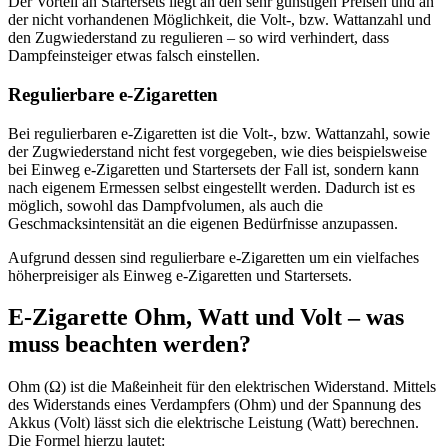
Der Vorteil an Startersets liegt an den sehr günstigen Preisen und an
der nicht vorhandenen Möglichkeit, die Volt-, bzw. Wattanzahl und
den Zugwiederstand zu regulieren – so wird verhindert, dass
Dampfeinsteiger etwas falsch einstellen.
Regulierbare e-Zigaretten
Bei regulierbaren e-Zigaretten ist die Volt-, bzw. Wattanzahl, sowie
der Zugwiederstand nicht fest vorgegeben, wie dies beispielsweise
bei Einweg e-Zigaretten und Startersets der Fall ist, sondern kann
nach eigenem Ermessen selbst eingestellt werden. Dadurch ist es
möglich, sowohl das Dampfvolumen, als auch die
Geschmacksintensität an die eigenen Bedürfnisse anzupassen.
Aufgrund dessen sind regulierbare e-Zigaretten um ein vielfaches
höherpreisiger als Einweg e-Zigaretten und Startersets.
E-Zigarette Ohm, Watt und Volt – was
muss beachten werden?
Ohm (Ω) ist die Maßeinheit für den elektrischen Widerstand. Mittels
des Widerstands eines Verdampfers (Ohm) und der Spannung des
Akkus (Volt) lässt sich die elektrische Leistung (Watt) berechnen.
Die Formel hierzu lautet: