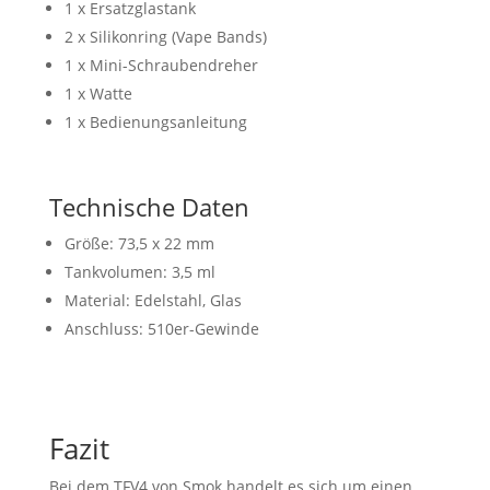
1 x Ersatzglastank
2 x Silikonring (Vape Bands)
1 x Mini-Schraubendreher
1 x Watte
1 x Bedienungsanleitung
Technische Daten
Größe: 73,5 x 22 mm
Tankvolumen: 3,5 ml
Material: Edelstahl, Glas
Anschluss: 510er-Gewinde
Fazit
Bei dem TFV4 von Smok handelt es sich um einen